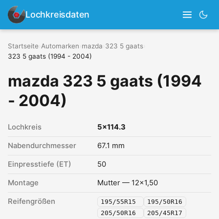
Lochkreisdaten
Startseite
›
Automarken
›
mazda
›
323 5 gaats
›
323 5 gaats (1994 - 2004)
mazda 323 5 gaats (1994
- 2004)
Lochkreis
5x114.3
Nabendurchmesser
67.1 mm
Einpresstiefe (ET)
50
Montage
Mutter — 12x1,50
Reifengrößen
195/55R15
195/50R16
205/50R16
205/45R17