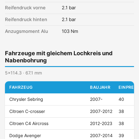
Reifendruck vorne
2.1 bar
Reifendruck hinten
2.1 bar
Anzugsmoment Alu
103 Nm
Fahrzeuge mit gleichem Lochkreis und
Nabenbohrung
5x114.3 · 67.1 mm
FAHRZEUG
BAUJAHR
EINPRESS
Chrysler Sebring
2007-
40
Citroen C-crosser
2007-2012
38
Citroen C4 Aircross
2012-2023
38
Dodge Avenger
2007-2014
39