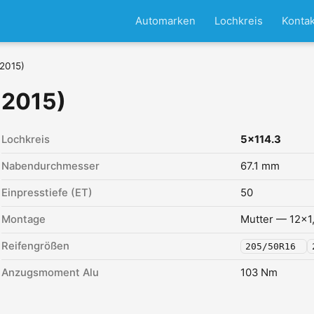
Automarken
Lochkreis
Kontak
2015)
 2015)
Lochkreis
5x114.3
Nabendurchmesser
67.1 mm
Einpresstiefe (ET)
50
Montage
Mutter — 12x1
Reifengrößen
205/50R16
Anzugsmoment Alu
103 Nm