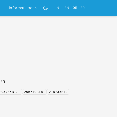
t
Informationen
NL
EN
DE
FR
,50
205/45R17
205/40R18
215/35R19