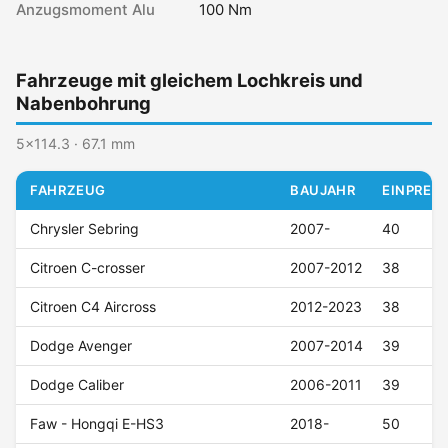
Anzugsmoment Alu
100 Nm
Fahrzeuge mit gleichem Lochkreis und
Nabenbohrung
5x114.3 · 67.1 mm
FAHRZEUG
BAUJAHR
EINPRESS
Chrysler Sebring
2007-
40
Citroen C-crosser
2007-2012
38
Citroen C4 Aircross
2012-2023
38
Dodge Avenger
2007-2014
39
Dodge Caliber
2006-2011
39
Faw - Hongqi E-HS3
2018-
50