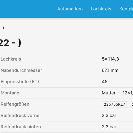
Automarken
Lochkreis
Kontak
- )
2 - )
Lochkreis
5x114.3
Nabendurchmesser
67.1 mm
Einpresstiefe (ET)
45
Montage
Mutter — 12x1
Reifengrößen
225/55R17
Reifendruck vorne
2.3 bar
Reifendruck hinten
2.3 bar