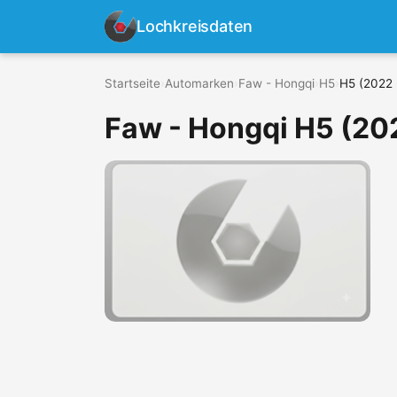
Lochkreisdaten
Startseite
›
Automarken
›
Faw - Hongqi
›
H5
›
H5 (2022 
Faw - Hongqi H5 (202