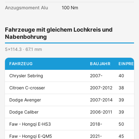
Anzugsmoment Alu
100 Nm
Fahrzeuge mit gleichem Lochkreis und
Nabenbohrung
5x114.3 · 67.1 mm
FAHRZEUG
BAUJAHR
EINPRESS
Chrysler Sebring
2007-
40
Citroen C-crosser
2007-2012
38
Dodge Avenger
2007-2014
39
Dodge Caliber
2006-2011
39
Faw - Hongqi E-HS3
2018-
50
Faw - Hongqi E-QM5
2021-
45