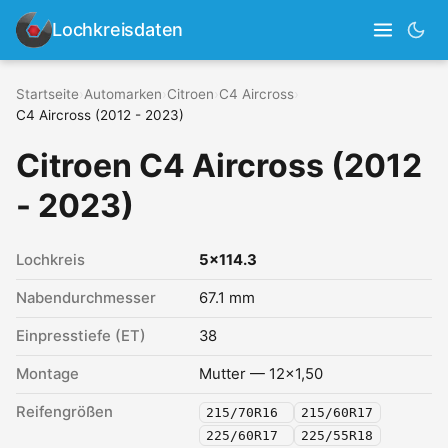
Lochkreisdaten
Startseite
›
Automarken
›
Citroen
›
C4 Aircross
›
C4 Aircross (2012 - 2023)
Citroen C4 Aircross (2012
- 2023)
Lochkreis
5x114.3
Nabendurchmesser
67.1 mm
Einpresstiefe (ET)
38
Montage
Mutter — 12x1,50
Reifengrößen
215/70R16
215/60R17
225/60R17
225/55R18