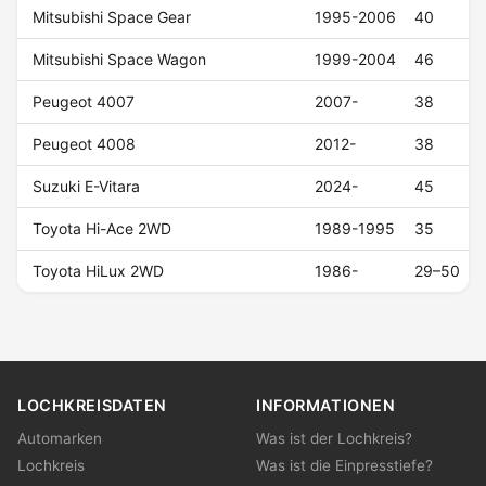
Mitsubishi Space Gear
1995-2006
40
Mitsubishi Space Wagon
1999-2004
46
Peugeot 4007
2007-
38
Peugeot 4008
2012-
38
Suzuki E-Vitara
2024-
45
Toyota Hi-Ace 2WD
1989-1995
35
Toyota HiLux 2WD
1986-
29–50
LOCHKREISDATEN
INFORMATIONEN
Automarken
Was ist der Lochkreis?
Lochkreis
Was ist die Einpresstiefe?