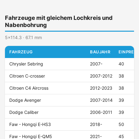
Fahrzeuge mit gleichem Lochkreis und
Nabenbohrung
5x114.3 · 67.1 mm
FAHRZEUG
BAUJAHR
EINPRESS
Chrysler Sebring
2007-
40
Citroen C-crosser
2007-2012
38
Citroen C4 Aircross
2012-2023
38
Dodge Avenger
2007-2014
39
Dodge Caliber
2006-2011
39
Faw - Hongqi E-HS3
2018-
50
Faw - Hongqi E-QM5
2021-
45