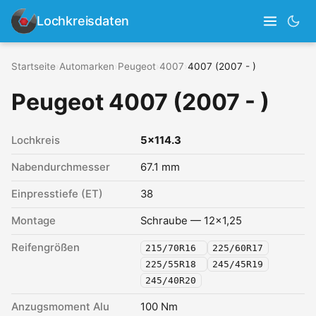
Lochkreisdaten
Startseite
›
Automarken
›
Peugeot
›
4007
›
4007 (2007 - )
Peugeot 4007 (2007 - )
Lochkreis
5x114.3
Nabendurchmesser
67.1 mm
Einpresstiefe (ET)
38
Montage
Schraube — 12x1,25
Reifengrößen
215/70R16
225/60R17
225/55R18
245/45R19
245/40R20
Anzugsmoment Alu
100 Nm