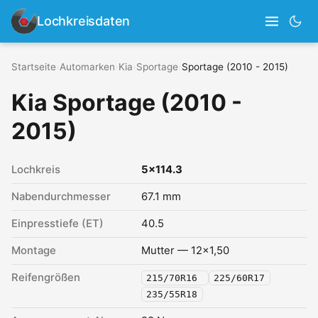
Lochkreisdaten
Startseite
›
Automarken
›
Kia
›
Sportage
›
Sportage (2010 - 2015)
Kia Sportage (2010 -
2015)
Lochkreis
5x114.3
Nabendurchmesser
67.1 mm
Einpresstiefe (ET)
40.5
Montage
Mutter — 12x1,50
Reifengrößen
215/70R16
225/60R17
235/55R18