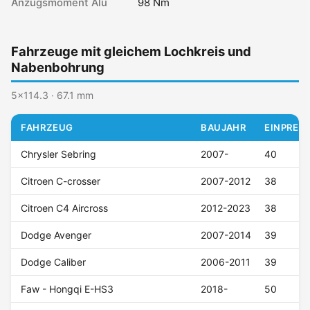
Anzugsmoment Alu
98 Nm
Fahrzeuge mit gleichem Lochkreis und
Nabenbohrung
5x114.3 · 67.1 mm
FAHRZEUG
BAUJAHR
EINPRESS
Chrysler Sebring
2007-
40
Citroen C-crosser
2007-2012
38
Citroen C4 Aircross
2012-2023
38
Dodge Avenger
2007-2014
39
Dodge Caliber
2006-2011
39
Faw - Hongqi E-HS3
2018-
50