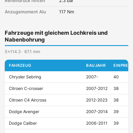
Reifendruck hinten
2.3 bar
Anzugsmoment Alu
117 Nm
Fahrzeuge mit gleichem Lochkreis und
Nabenbohrung
5x114.3 · 67.1 mm
FAHRZEUG
BAUJAHR
EINPRESS
Chrysler Sebring
2007-
40
Citroen C-crosser
2007-2012
38
Citroen C4 Aircross
2012-2023
38
Dodge Avenger
2007-2014
39
Dodge Caliber
2006-2011
39