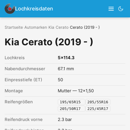
Lochkreisdaten
Startseite
›
Automarken
›
Kia
›
Cerato
›
Cerato (2019 - )
Kia Cerato (2019 - )
Lochkreis
5x114.3
Nabendurchmesser
67.1 mm
Einpresstiefe (ET)
50
Montage
Mutter — 12x1,50
Reifengrößen
195/65R15
205/55R16
205/50R17
225/45R17
Reifendruck vorne
2.3 bar