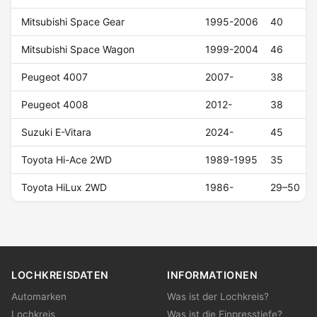
Mitsubishi Space Gear
1995-2006
40
Mitsubishi Space Wagon
1999-2004
46
Peugeot 4007
2007-
38
Peugeot 4008
2012-
38
Suzuki E-Vitara
2024-
45
Toyota Hi-Ace 2WD
1989-1995
35
Toyota HiLux 2WD
1986-
29–50
LOCHKREISDATEN
INFORMATIONEN
Automarken
Was ist der Lochkreis?
Lochkreis
Was ist die Einpresstiefe?