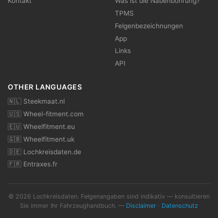
Kontakt
Was ist die Nabenbohrung?
TPMS
Felgenbezeichnungen
App
Links
API
OTHER LANGUAGES
🇳🇱 Steekmaat.nl
🇺🇸 Wheel-fitment.com
🇪🇺 Wheelfitment.eu
🇬🇧 Wheelfitment.uk
🇩🇪 Lochkreisdaten.de
🇫🇷 Entraxes.fr
© 2026 Lochkreisdaten. Felgenangaben sind indikativ — konsultieren
Sie immer Ihr Fahrzeughandbuch. —
Disclaimer
·
Datenschutz