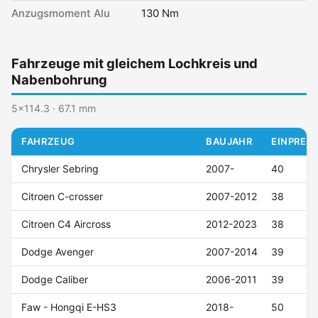
Anzugsmoment Alu
130 Nm
Fahrzeuge mit gleichem Lochkreis und
Nabenbohrung
5x114.3 · 67.1 mm
FAHRZEUG
BAUJAHR
EINPRESS
Chrysler Sebring
2007-
40
Citroen C-crosser
2007-2012
38
Citroen C4 Aircross
2012-2023
38
Dodge Avenger
2007-2014
39
Dodge Caliber
2006-2011
39
Faw - Hongqi E-HS3
2018-
50