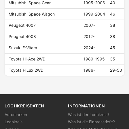
Mitsubishi Space Gear
1995-2006
40
Mitsubishi Space Wagon
1999-2004
46
Peugeot 4007
2007-
38
Peugeot 4008
2012-
38
Suzuki E-Vitara
2024-
45
Toyota Hi-Ace 2WD
1989-1995
35
Toyota HiLux 2WD
1986-
29–50
LOCHKREISDATEN
INFORMATIONEN
Automarken
Was ist der Lochkreis?
Lochkreis
Was ist die Einpresstiefe?