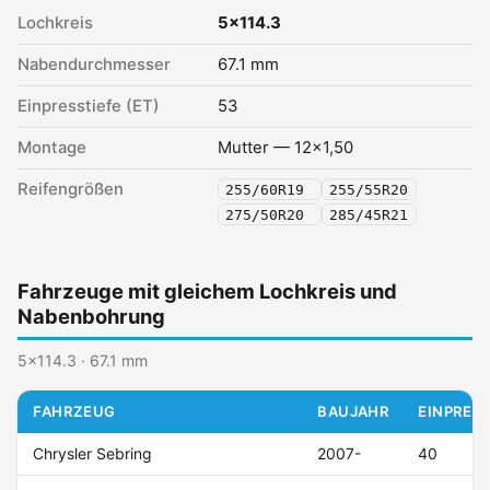
Lochkreis
5x114.3
Nabendurchmesser
67.1 mm
Einpresstiefe (ET)
53
Montage
Mutter — 12x1,50
Reifengrößen
255/60R19
255/55R20
275/50R20
285/45R21
Fahrzeuge mit gleichem Lochkreis und
Nabenbohrung
5x114.3 · 67.1 mm
FAHRZEUG
BAUJAHR
EINPRESS
Chrysler Sebring
2007-
40