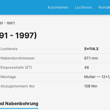
Automarken
Lochkreis
Kontak
91 - 1997)
91 - 1997)
Lochkreis
5x114.3
Nabendurchmesser
67.1 mm
Einpresstiefe (ET)
46
Montage
Mutter — 12x1
Anzugsmoment Alu
108 Nm
und Nabenbohrung