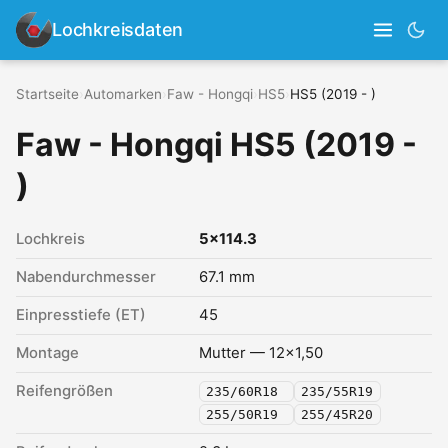
Lochkreisdaten
Startseite
›
Automarken
›
Faw - Hongqi
›
HS5
›
HS5 (2019 - )
Faw - Hongqi HS5 (2019 -
)
Lochkreis
5x114.3
Nabendurchmesser
67.1 mm
Einpresstiefe (ET)
45
Montage
Mutter — 12x1,50
Reifengrößen
235/60R18
235/55R19
255/50R19
255/45R20