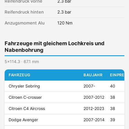
Reifendruck vorne
2.3 bar
Reifendruck hinten
2.3 bar
Anzugsmoment Alu
120 Nm
Fahrzeuge mit gleichem Lochkreis und
Nabenbohrung
5x114.3 · 67.1 mm
FAHRZEUG
BAUJAHR
EINPRESS
Chrysler Sebring
2007-
40
Citroen C-crosser
2007-2012
38
Citroen C4 Aircross
2012-2023
38
Dodge Avenger
2007-2014
39