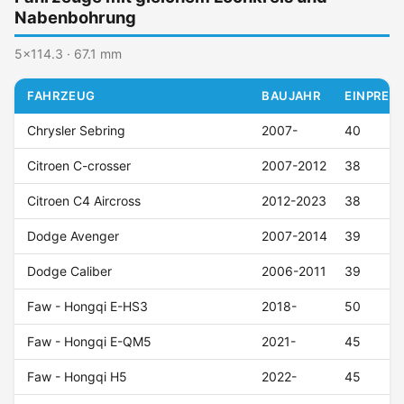
Nabenbohrung
5x114.3 · 67.1 mm
FAHRZEUG
BAUJAHR
EINPRESS
Chrysler Sebring
2007-
40
Citroen C-crosser
2007-2012
38
Citroen C4 Aircross
2012-2023
38
Dodge Avenger
2007-2014
39
Dodge Caliber
2006-2011
39
Faw - Hongqi E-HS3
2018-
50
Faw - Hongqi E-QM5
2021-
45
Faw - Hongqi H5
2022-
45