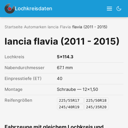
Lochkreisdaten
Startseite
›
Automarken
›
lancia
›
Flavia
›
flavia (2011 - 2015)
lancia flavia (2011 - 2015)
Lochkreis
5x114.3
Nabendurchmesser
67.1 mm
Einpresstiefe (ET)
40
Montage
Schraube — 12x1,50
Reifengrößen
225/55R17
225/50R18
245/40R19
245/35R20
Fahrzeuge mit gleichem Lochkreis und