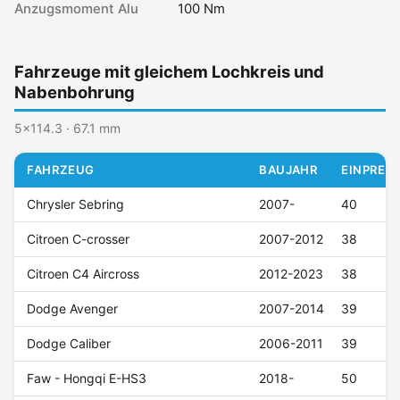
Anzugsmoment Alu
100 Nm
Fahrzeuge mit gleichem Lochkreis und
Nabenbohrung
5x114.3 · 67.1 mm
FAHRZEUG
BAUJAHR
EINPRESS
Chrysler Sebring
2007-
40
Citroen C-crosser
2007-2012
38
Citroen C4 Aircross
2012-2023
38
Dodge Avenger
2007-2014
39
Dodge Caliber
2006-2011
39
Faw - Hongqi E-HS3
2018-
50