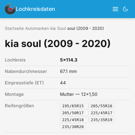
Lochkreisdaten
Startseite
›
Automarken
›
kia
›
Soul
›
soul (2009 - 2020)
kia soul (2009 - 2020)
Lochkreis
5x114.3
Nabendurchmesser
67.1 mm
Einpresstiefe (ET)
44
Montage
Mutter — 12x1,50
Reifengrößen
195/65R15
205/55R16
205/50R17
225/45R17
225/45R18
235/35R19
235/30R20