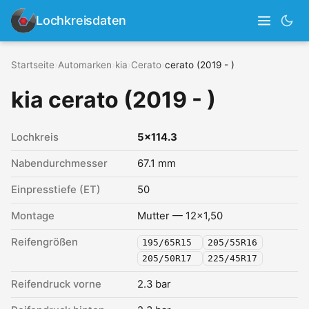
Lochkreisdaten
Startseite
›
Automarken
›
kia
›
Cerato
›
cerato (2019 - )
kia cerato (2019 - )
Lochkreis
5x114.3
Nabendurchmesser
67.1 mm
Einpresstiefe (ET)
50
Montage
Mutter — 12x1,50
Reifengrößen
195/65R15
205/55R16
205/50R17
225/45R17
Reifendruck vorne
2.3 bar