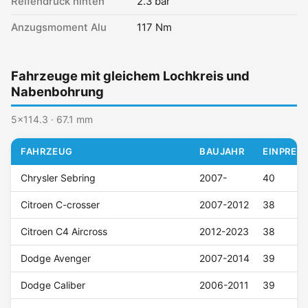
Reifendruck hinten
2.3 bar
Anzugsmoment Alu
117 Nm
Fahrzeuge mit gleichem Lochkreis und
Nabenbohrung
5x114.3 · 67.1 mm
FAHRZEUG
BAUJAHR
EINPRESS
Chrysler Sebring
2007-
40
Citroen C-crosser
2007-2012
38
Citroen C4 Aircross
2012-2023
38
Dodge Avenger
2007-2014
39
Dodge Caliber
2006-2011
39