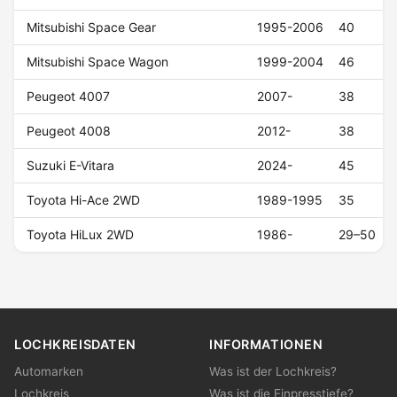
Mitsubishi Space Gear
1995-2006
40
Mitsubishi Space Wagon
1999-2004
46
Peugeot 4007
2007-
38
Peugeot 4008
2012-
38
Suzuki E-Vitara
2024-
45
Toyota Hi-Ace 2WD
1989-1995
35
Toyota HiLux 2WD
1986-
29–50
LOCHKREISDATEN
INFORMATIONEN
Automarken
Was ist der Lochkreis?
Lochkreis
Was ist die Einpresstiefe?