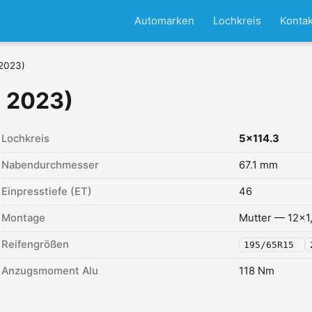
Automarken
Lochkreis
Kontak
 2023)
- 2023)
Lochkreis
5x114.3
Nabendurchmesser
67.1 mm
Einpresstiefe (ET)
46
Montage
Mutter — 12x1
Reifengrößen
195/65R15
Anzugsmoment Alu
118 Nm