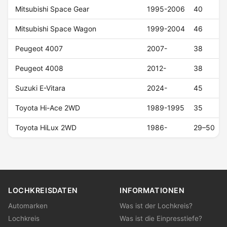
Mitsubishi Space Gear
1995-2006
40
Mitsubishi Space Wagon
1999-2004
46
Peugeot 4007
2007-
38
Peugeot 4008
2012-
38
Suzuki E-Vitara
2024-
45
Toyota Hi-Ace 2WD
1989-1995
35
Toyota HiLux 2WD
1986-
29–50
LOCHKREISDATEN
INFORMATIONEN
Automarken
Was ist der Lochkreis?
Lochkreis
Was ist die Einpresstiefe?