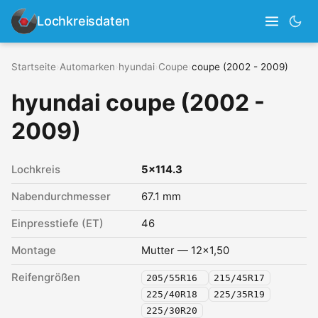
Lochkreisdaten
Startseite
›
Automarken
›
hyundai
›
Coupe
›
coupe (2002 - 2009)
hyundai coupe (2002 -
2009)
Lochkreis
5x114.3
Nabendurchmesser
67.1 mm
Einpresstiefe (ET)
46
Montage
Mutter — 12x1,50
Reifengrößen
205/55R16
215/45R17
225/40R18
225/35R19
225/30R20