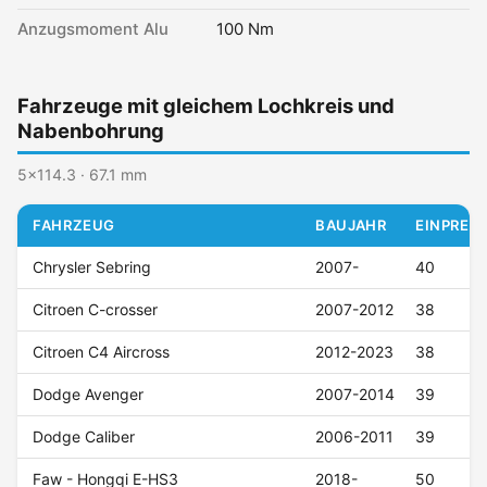
Anzugsmoment Alu
100 Nm
Fahrzeuge mit gleichem Lochkreis und
Nabenbohrung
5x114.3 · 67.1 mm
FAHRZEUG
BAUJAHR
EINPRESS
Chrysler Sebring
2007-
40
Citroen C-crosser
2007-2012
38
Citroen C4 Aircross
2012-2023
38
Dodge Avenger
2007-2014
39
Dodge Caliber
2006-2011
39
Faw - Hongqi E-HS3
2018-
50