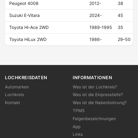
Peugeot 4008
2012-
38
Suzuki E-Vitara
2024-
45
Toyota Hi-Ace 2WD
1989-1995
35
Toyota HiLux 2WD
1986-
29–50
LOCHKREISDATEN
INFORMATIONEN
Automarken
Was ist der Lochkreis?
Lochkreis
Was ist die Einpresstiefe?
Kontakt
Was ist die Nabenbohrung?
TPMS
Felgenbezeichnungen
App
Links