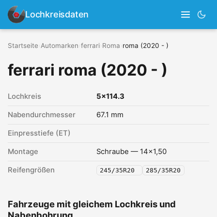
Lochkreisdaten
Startseite
›
Automarken
›
ferrari
›
Roma
›
roma (2020 - )
ferrari roma (2020 - )
Lochkreis
5x114.3
Nabendurchmesser
67.1 mm
Einpresstiefe (ET)
Montage
Schraube — 14x1,50
Reifengrößen
245/35R20
285/35R20
Fahrzeuge mit gleichem Lochkreis und
Nabenbohrung