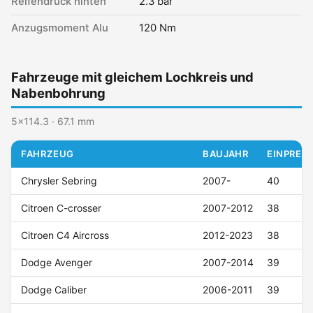
Reifendruck hinten
2.3 bar
Anzugsmoment Alu
120 Nm
Fahrzeuge mit gleichem Lochkreis und
Nabenbohrung
5x114.3 · 67.1 mm
FAHRZEUG
BAUJAHR
EINPRESS
Chrysler Sebring
2007-
40
Citroen C-crosser
2007-2012
38
Citroen C4 Aircross
2012-2023
38
Dodge Avenger
2007-2014
39
Dodge Caliber
2006-2011
39