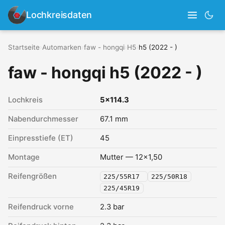
Lochkreisdaten
Startseite
›
Automarken
›
faw - hongqi
›
H5
›
h5 (2022 - )
faw - hongqi h5 (2022 - )
Lochkreis
5x114.3
Nabendurchmesser
67.1 mm
Einpresstiefe (ET)
45
Montage
Mutter — 12x1,50
Reifengrößen
225/55R17
225/50R18
225/45R19
Reifendruck vorne
2.3 bar