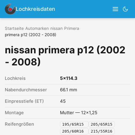
Lochkreisdaten
Startseite
›
Automarken
›
nissan
›
Primera
›
primera p12 (2002 - 2008)
nissan primera p12 (2002
- 2008)
Lochkreis
5x114.3
Nabendurchmesser
66.1 mm
Einpresstiefe (ET)
45
Montage
Mutter — 12x1,25
Reifengrößen
195/65R15
205/65R15
205/60R16
215/55R16