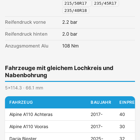
215/50R17
235/45R17
235/40R18
Reifendruck vorne
2.2 bar
Reifendruck hinten
2.0 bar
Anzugsmoment Alu
108 Nm
Fahrzeuge mit gleichem Lochkreis und
Nabenbohrung
5x114.3 · 66.1 mm
FAHRZEUG
BAUJAHR
EINPRESS
Alpine A110 Achteras
2017-
40
Alpine A110 Vooras
2017-
30
Dacia Bigster
2025-
32