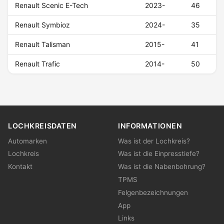
Renault Scenic E-Tech
2023-
46
Renault Symbioz
2024-
35
Renault Talisman
2015-
41
Renault Trafic
2014-
50
LOCHKREISDATEN
INFORMATIONEN
Automarken
Was ist der Lochkreis?
Lochkreis
Was ist die Einpresstiefe?
Kontakt
Was ist die Nabenbohrung?
TPMS
Felgenbezeichnungen
App
Links