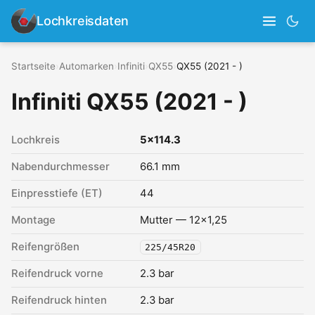
Lochkreisdaten
Startseite
›
Automarken
›
Infiniti
›
QX55
›
QX55 (2021 - )
Infiniti QX55 (2021 - )
Lochkreis
5x114.3
Nabendurchmesser
66.1 mm
Einpresstiefe (ET)
44
Montage
Mutter — 12x1,25
Reifengrößen
225/45R20
Reifendruck vorne
2.3 bar
Reifendruck hinten
2.3 bar