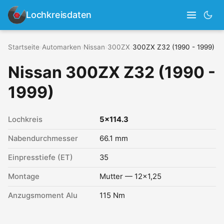
Lochkreisdaten
Startseite
›
Automarken
›
Nissan
›
300ZX
›
300ZX Z32 (1990 - 1999)
Nissan 300ZX Z32 (1990 -
1999)
Lochkreis
5x114.3
Nabendurchmesser
66.1 mm
Einpresstiefe (ET)
35
Montage
Mutter — 12x1,25
Anzugsmoment Alu
115 Nm