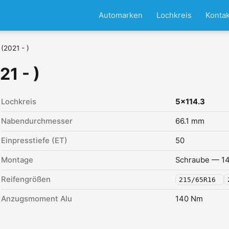
Automarken
Lochkreis
Kontak
(2021 - )
1 - )
Lochkreis
5x114.3
Nabendurchmesser
66.1 mm
Einpresstiefe (ET)
50
Montage
Schraube — 14
Reifengrößen
215/65R16
Anzugsmoment Alu
140 Nm