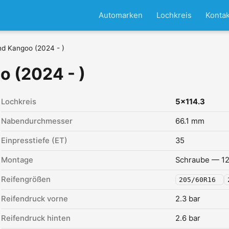
Automarken
Lochkreis
Kontak
d Kangoo (2024 - )
o (2024 - )
Lochkreis
5x114.3
Nabendurchmesser
66.1 mm
Einpresstiefe (ET)
35
Montage
Schraube — 12
Reifengrößen
205/60R16
Reifendruck vorne
2.3 bar
Reifendruck hinten
2.6 bar