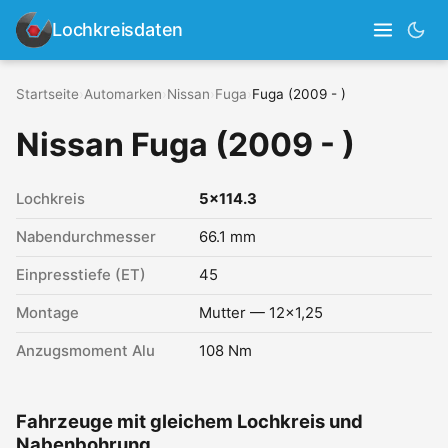
Lochkreisdaten
Startseite
›
Automarken
›
Nissan
›
Fuga
›
Fuga (2009 - )
Nissan Fuga (2009 - )
Lochkreis
5x114.3
Nabendurchmesser
66.1 mm
Einpresstiefe (ET)
45
Montage
Mutter — 12x1,25
Anzugsmoment Alu
108 Nm
Fahrzeuge mit gleichem Lochkreis und
Nabenbohrung