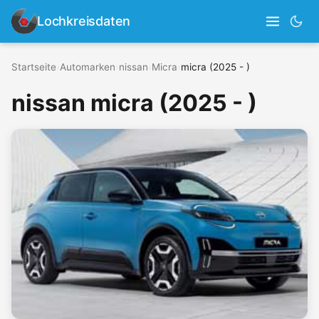
Lochkreisdaten
Startseite
›
Automarken
›
nissan
›
Micra
›
micra (2025 - )
nissan micra (2025 - )