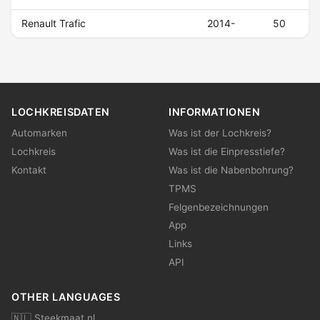
Renault Trafic
2014-
50
LOCHKREISDATEN
INFORMATIONEN
Automarken
Was ist der Lochkreis?
Lochkreis
Was ist die Einpresstiefe?
Kontakt
Was ist die Nabenbohrung?
TPMS
Felgenbezeichnungen
App
Links
API
OTHER LANGUAGES
🇳🇱 Steekmaat.nl