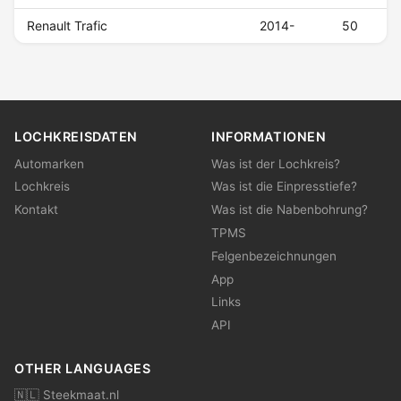
Renault Trafic
2014-
50
LOCHKREISDATEN
INFORMATIONEN
Automarken
Was ist der Lochkreis?
Lochkreis
Was ist die Einpresstiefe?
Kontakt
Was ist die Nabenbohrung?
TPMS
Felgenbezeichnungen
App
Links
API
OTHER LANGUAGES
🇳🇱 Steekmaat.nl