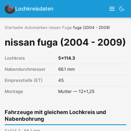
Lochkreisdaten
Startseite
›
Automarken
›
nissan
›
Fuga
›
fuga (2004 - 2009)
nissan fuga (2004 - 2009)
Lochkreis
5x114.3
Nabendurchmesser
66.1 mm
Einpresstiefe (ET)
45
Montage
Mutter — 12x1,25
Fahrzeuge mit gleichem Lochkreis und
Nabenbohrung
5x114.3 · 66.1 mm