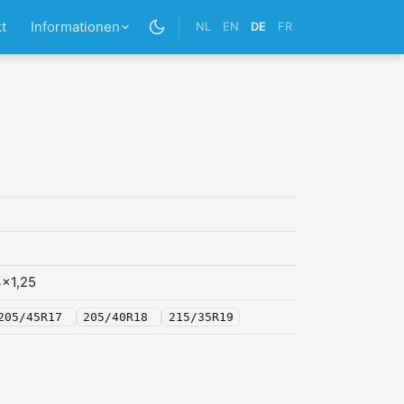
t
Informationen
NL
EN
DE
FR
x1,25
205/45R17
205/40R18
215/35R19