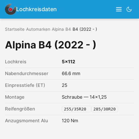
Lochkreisdaten
Startseite
›
Automarken
›
Alpina
›
B4
›
B4 (2022 - )
Alpina B4 (2022 - )
Lochkreis
5x112
Nabendurchmesser
66.6 mm
Einpresstiefe (ET)
25
Montage
Schraube — 14x1,25
Reifengrößen
255/35R20
285/30R20
Anzugsmoment Alu
120 Nm