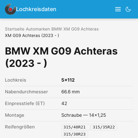
Lochkreisdaten
Startseite
›
Automarken
›
BMW
›
XM G09 Achteras
›
XM G09 Achteras (2023 - )
BMW XM G09 Achteras
(2023 - )
Lochkreis
5x112
Nabendurchmesser
66.6 mm
Einpresstiefe (ET)
42
Montage
Schraube — 14x1,25
Reifengrößen
315/40R21
315/35R22
315/30R23