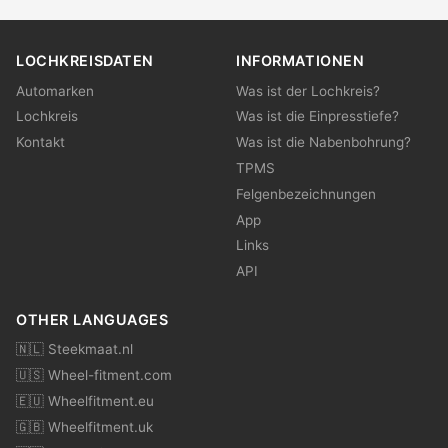
LOCHKREISDATEN
INFORMATIONEN
Automarken
Was ist der Lochkreis?
Lochkreis
Was ist die Einpresstiefe?
Kontakt
Was ist die Nabenbohrung?
TPMS
Felgenbezeichnungen
App
Links
API
OTHER LANGUAGES
🇳🇱 Steekmaat.nl
🇺🇸 Wheel-fitment.com
🇪🇺 Wheelfitment.eu
🇬🇧 Wheelfitment.uk