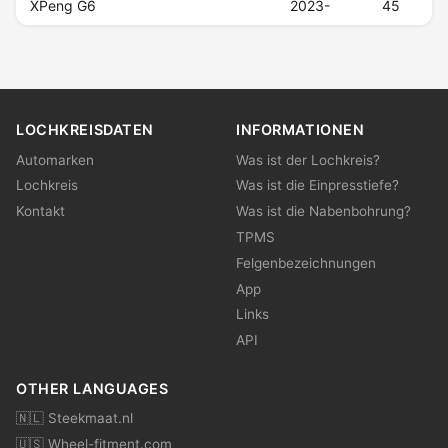
XPeng G6
2023-
45
LOCHKREISDATEN
INFORMATIONEN
Automarken
Was ist der Lochkreis?
Lochkreis
Was ist die Einpresstiefe?
Kontakt
Was ist die Nabenbohrung?
TPMS
Felgenbezeichnungen
App
Links
API
OTHER LANGUAGES
🇳🇱 Steekmaat.nl
🇺🇸 Wheel-fitment.com