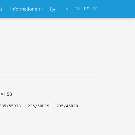
t
Informationen
NL
EN
DE
FR
x1,50
235/55R18
235/50R19
235/45R20