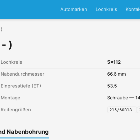
Automarken
Lochkreis
Kontak
 )
- )
Lochkreis
5x112
Nabendurchmesser
66.6 mm
Einpresstiefe (ET)
53.5
Montage
Schraube — 14
Reifengrößen
215/60R18
und Nabenbohrung