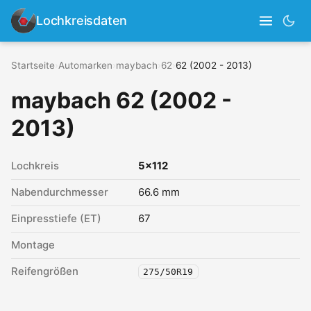
Lochkreisdaten
Startseite
›
Automarken
›
maybach
›
62
›
62 (2002 - 2013)
maybach 62 (2002 -
2013)
Lochkreis
5x112
Nabendurchmesser
66.6 mm
Einpresstiefe (ET)
67
Montage
Reifengrößen
275/50R19