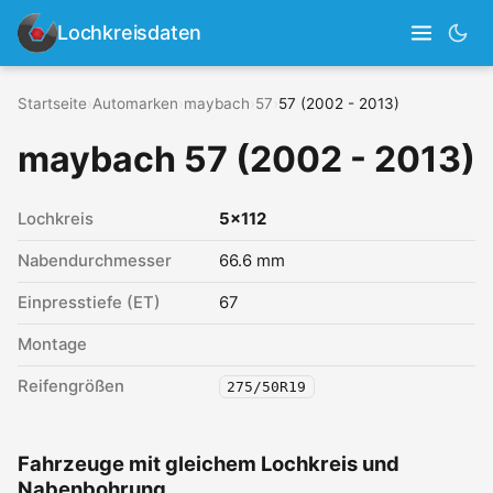
Lochkreisdaten
Startseite
›
Automarken
›
maybach
›
57
›
57 (2002 - 2013)
maybach 57 (2002 - 2013)
Lochkreis
5x112
Nabendurchmesser
66.6 mm
Einpresstiefe (ET)
67
Montage
Reifengrößen
275/50R19
Fahrzeuge mit gleichem Lochkreis und
Nabenbohrung