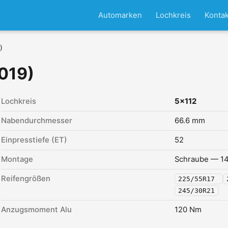
Automarken
Lochkreis
Kontak
)
2019)
Lochkreis
5x112
Nabendurchmesser
66.6 mm
Einpresstiefe (ET)
52
Montage
Schraube — 14
Reifengrößen
225/55R17
245/30R21
Anzugsmoment Alu
120 Nm