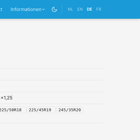
t
Informationen
NL
EN
DE
FR
x1,25
225/50R18
225/45R19
245/35R20