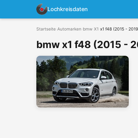
Lochkreisdaten
Startseite
›
Automarken
›
bmw
›
X1
›
x1 f48 (2015 - 2019
bmw x1 f48 (2015 - 