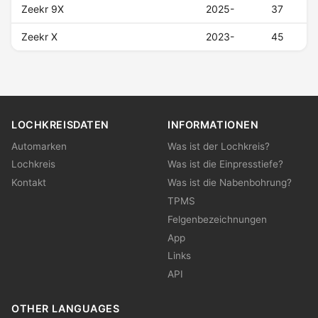
Zeekr 9X
2025-
37
Zeekr X
2023-
45
LOCHKREISDATEN
INFORMATIONEN
Automarken
Was ist der Lochkreis?
Lochkreis
Was ist die Einpresstiefe?
Kontakt
Was ist die Nabenbohrung?
TPMS
Felgenbezeichnungen
App
Links
API
OTHER LANGUAGES