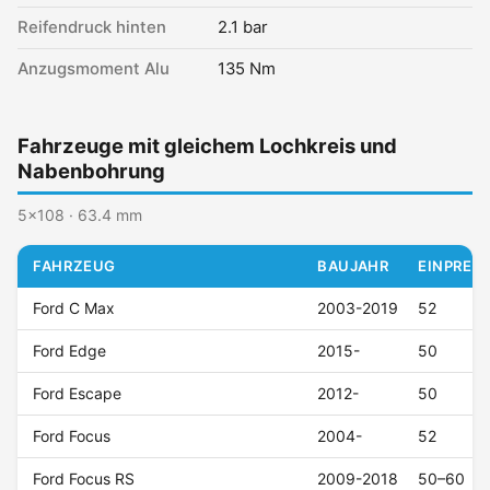
Reifendruck hinten
2.1 bar
Anzugsmoment Alu
135 Nm
Fahrzeuge mit gleichem Lochkreis und
Nabenbohrung
5x108 · 63.4 mm
FAHRZEUG
BAUJAHR
EINPRESS
Ford C Max
2003-2019
52
Ford Edge
2015-
50
Ford Escape
2012-
50
Ford Focus
2004-
52
Ford Focus RS
2009-2018
50–60