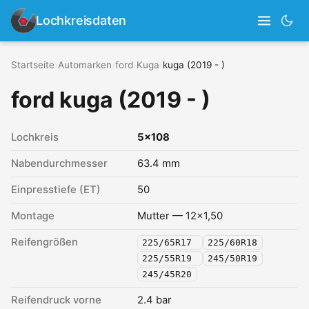
Lochkreisdaten
Startseite
›
Automarken
›
ford
›
Kuga
›
kuga (2019 - )
ford kuga (2019 - )
Lochkreis
5x108
Nabendurchmesser
63.4 mm
Einpresstiefe (ET)
50
Montage
Mutter — 12x1,50
Reifengrößen
225/65R17
225/60R18
225/55R19
245/50R19
245/45R20
Reifendruck vorne
2.4 bar