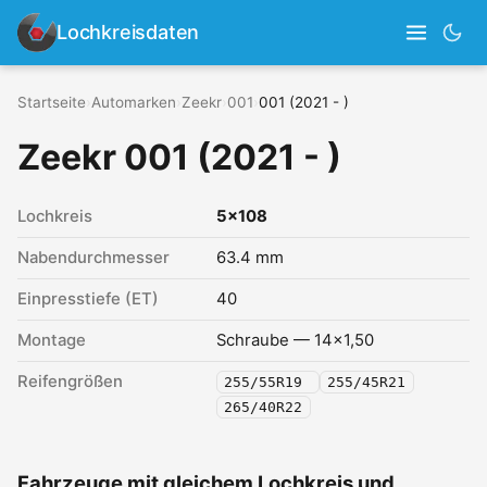
Lochkreisdaten
Startseite
›
Automarken
›
Zeekr
›
001
›
001 (2021 - )
Zeekr 001 (2021 - )
Lochkreis
5x108
Nabendurchmesser
63.4 mm
Einpresstiefe (ET)
40
Montage
Schraube — 14x1,50
Reifengrößen
255/55R19
255/45R21
265/40R22
Fahrzeuge mit gleichem Lochkreis und