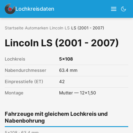
Lochkreisdaten
Startseite
›
Automarken
›
Lincoln
›
LS
›
LS (2001 - 2007)
Lincoln LS (2001 - 2007)
Lochkreis
5x108
Nabendurchmesser
63.4 mm
Einpresstiefe (ET)
42
Montage
Mutter — 12x1,50
Fahrzeuge mit gleichem Lochkreis und
Nabenbohrung
5x108 · 63.4 mm