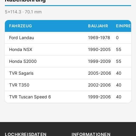
5x114.3 · 70.1 mm
FAHRZEUG
BAUJAHR
EINPRESS
Ford Landau
1969-1978
0
Honda NSX
1990-2005
55
Honda S2000
1999-2009
55
TVR Sagaris
2005-2006
40
TVR T350
2002-2006
40
TVR Tuscan Speed 6
1999-2006
40
LOCHKREISDATEN
INFORMATIONEN