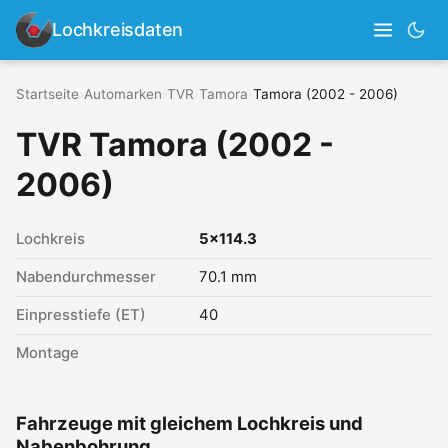
Lochkreisdaten
Startseite
›
Automarken
›
TVR
›
Tamora
›
Tamora (2002 - 2006)
TVR Tamora (2002 -
2006)
Lochkreis
5x114.3
Nabendurchmesser
70.1 mm
Einpresstiefe (ET)
40
Montage
Fahrzeuge mit gleichem Lochkreis und
Nabenbohrung