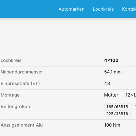
Automarken
Lochkreis
Kontak
Lochkreis
4x100
Nabendurchmesser
54.1 mm
Einpresstiefe (ET)
43
Montage
Mutter — 12x1
Reifengrößen
185/65R15
225/35R18
Anzugsmoment Alu
100 Nm