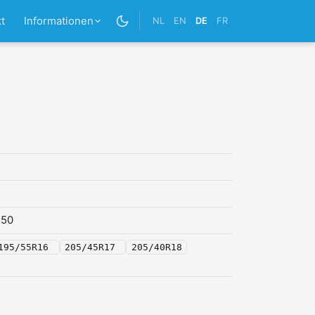
t
Informationen
NL
EN
DE
FR
,50
195/55R16
205/45R17
205/40R18