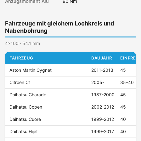
Anzugsmoment Alu
90 Nm
Fahrzeuge mit gleichem Lochkreis und
Nabenbohrung
4x100 · 54.1 mm
FAHRZEUG
BAUJAHR
EINPRESS
Aston Martin Cygnet
2011-2013
45
Citroen C1
2005-
35–40
Daihatsu Charade
1987-2000
45
Daihatsu Copen
2002-2012
45
Daihatsu Cuore
1999-2012
40
Daihatsu Hijet
1999-2017
40