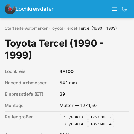
Lochkreisdaten
Startseite
›
Automarken
›
Toyota
›
Tercel
›
Tercel (1990 - 1999)
Toyota Tercel (1990 -
1999)
Lochkreis
4x100
Nabendurchmesser
54.1 mm
Einpresstiefe (ET)
39
Montage
Mutter — 12x1,50
Reifengrößen
155/80R13
175/70R13
175/65R14
185/60R14