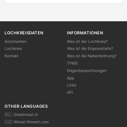
LOCHKREISDATEN
INFORMATIONEN
Automarken
Was ist der Lochkreis?
Lochkreis
Was ist die Einpresstiefe?
Kontakt
Was ist die Nabenbohrung?
TPMS
Felgenbezeichnungen
App
Links
API
OTHER LANGUAGES
🇳🇱 Steekmaat.nl
🇺🇸 Wheel-fitment.com