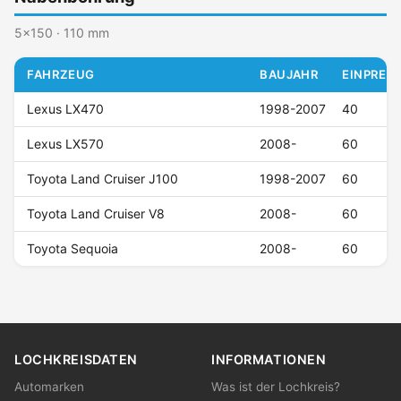
5x150 · 110 mm
FAHRZEUG
BAUJAHR
EINPRESS
Lexus LX470
1998-2007
40
Lexus LX570
2008-
60
Toyota Land Cruiser J100
1998-2007
60
Toyota Land Cruiser V8
2008-
60
Toyota Sequoia
2008-
60
LOCHKREISDATEN
INFORMATIONEN
Automarken
Was ist der Lochkreis?