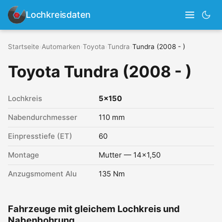
Lochkreisdaten
Startseite
›
Automarken
›
Toyota
›
Tundra
›
Tundra (2008 - )
Toyota Tundra (2008 - )
Lochkreis
5x150
Nabendurchmesser
110 mm
Einpresstiefe (ET)
60
Montage
Mutter — 14x1,50
Anzugsmoment Alu
135 Nm
Fahrzeuge mit gleichem Lochkreis und
Nabenbohrung