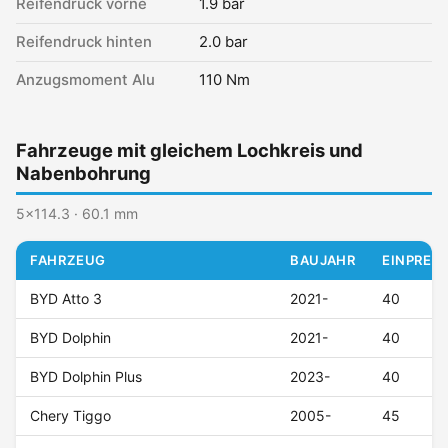
Reifendruck vorne
1.9 bar
Reifendruck hinten
2.0 bar
Anzugsmoment Alu
110 Nm
Fahrzeuge mit gleichem Lochkreis und
Nabenbohrung
5x114.3 · 60.1 mm
FAHRZEUG
BAUJAHR
EINPRESS
BYD Atto 3
2021-
40
BYD Dolphin
2021-
40
BYD Dolphin Plus
2023-
40
Chery Tiggo
2005-
45