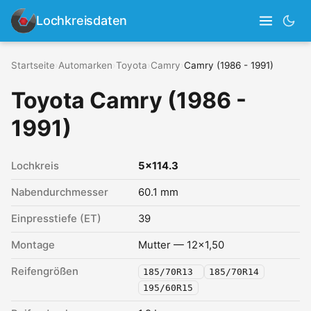
Lochkreisdaten
Startseite
›
Automarken
›
Toyota
›
Camry
›
Camry (1986 - 1991)
Toyota Camry (1986 -
1991)
Lochkreis
5x114.3
Nabendurchmesser
60.1 mm
Einpresstiefe (ET)
39
Montage
Mutter — 12x1,50
Reifengrößen
185/70R13
185/70R14
195/60R15