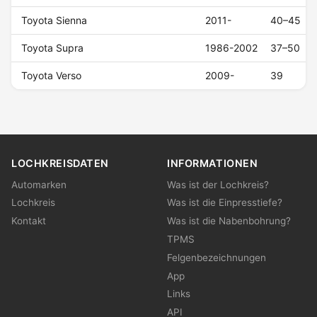
Toyota Sienna
2011-
40–45
Toyota Supra
1986-2002
37–50
Toyota Verso
2009-
39
LOCHKREISDATEN
INFORMATIONEN
Automarken
Was ist der Lochkreis?
Lochkreis
Was ist die Einpresstiefe?
Kontakt
Was ist die Nabenbohrung?
TPMS
Felgenbezeichnungen
App
Links
API