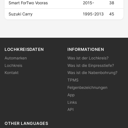
Smart ForTwo Vooras
2015-
38
Suzuki Carry
1995-2013
45
LOCHKREISDATEN
INFORMATIONEN
Automarken
Was ist der Lochkreis?
Lochkreis
Was ist die Einpresstiefe?
Kontakt
Was ist die Nabenbohrung?
TPMS
Felgenbezeichnungen
App
Links
API
OTHER LANGUAGES