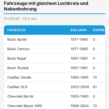
Fahrzeuge mit gleichem Lochkreis und
Nabenbohrung
5x120.65 · 70.3 mm
FAHRZEUG
BAUJAHR
EINPRESS
Buick Apollo
1977-1985
0
Buick Century
1977-1985
0
Buick Regal
1967-1987
0
Buick Skylark
1967-1981
0
Cadillac Seville
1980-1985
10
Cadillac XLR
2003-2009
61
Chevrolet Bel Air
1955-1990
0
Chevrolet Blazer 2WD
1986-2004
13