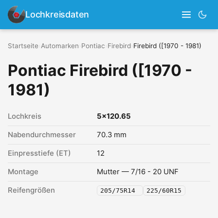
Lochkreisdaten
Startseite
›
Automarken
›
Pontiac
›
Firebird
›
Firebird ([1970 - 1981)
Pontiac Firebird ([1970 -
1981)
Lochkreis
5x120.65
Nabendurchmesser
70.3 mm
Einpresstiefe (ET)
12
Montage
Mutter — 7/16 - 20 UNF
Reifengrößen
205/75R14
225/60R15