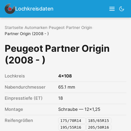
Lochkreisdaten
Startseite
›
Automarken
›
Peugeot
›
Partner Origin
›
Partner Origin (2008 - )
Peugeot Partner Origin
(2008 - )
Lochkreis
4x108
Nabendurchmesser
65.1 mm
Einpresstiefe (ET)
18
Montage
Schraube — 12x1,25
Reifengrößen
175/70R14
185/65R15
195/55R16
205/50R16