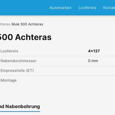
Automarken
Lochkreis
Kontak
hteras
›
Mule 500 Achteras
500 Achteras
Lochkreis
4x137
Nabendurchmesser
0 mm
Einpresstiefe (ET)
Montage
und Nabenbohrung