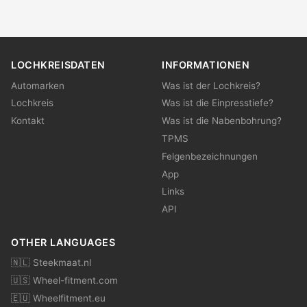
LOCHKREISDATEN
INFORMATIONEN
Automarken
Was ist der Lochkreis?
Lochkreis
Was ist die Einpresstiefe?
Kontakt
Was ist die Nabenbohrung?
TPMS
Felgenbezeichnungen
App
Links
API
OTHER LANGUAGES
🇳🇱 Steekmaat.nl
🇺🇸 Wheel-fitment.com
🇪🇺 Wheelfitment.eu