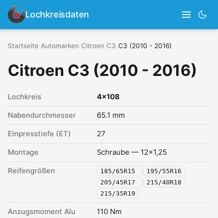
Lochkreisdaten
Startseite
›
Automarken
›
Citroen
›
C3
›
C3 (2010 - 2016)
Citroen C3 (2010 - 2016)
Lochkreis
4x108
Nabendurchmesser
65.1 mm
Einpresstiefe (ET)
27
Montage
Schraube — 12x1,25
Reifengrößen
185/65R15
195/55R16
205/45R17
215/40R18
215/35R19
Anzugsmoment Alu
110 Nm